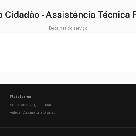
o Cidadão
-
Assistência Técnica 
Detalhes do serviço
Plataforma
Selecionar Organização
Validar Assinatura Digital