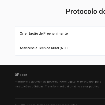
Protocolo d
Orientação de Preenchimento
Assistência Técnica Rural (ATER)
0Paper
Plataforma govtech de governo 100% digital e zero papel para
instituições públicas. Transformação digital no setor público.