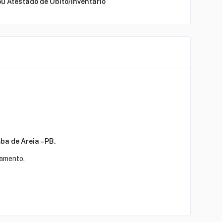
ou Atestado de Óbito/Inventário
ba de Areia – PB.
gamento.