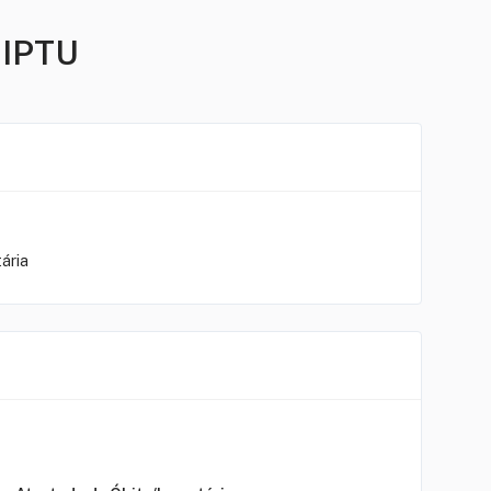
 IPTU
tária