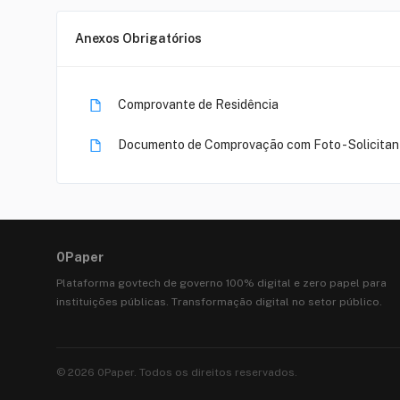
Anexos Obrigatórios
Comprovante de Residência
Documento de Comprovação com Foto - Solicita
0Paper
Plataforma govtech de governo 100% digital e zero papel para
instituições públicas. Transformação digital no setor público.
©
2026
0Paper. Todos os direitos reservados.