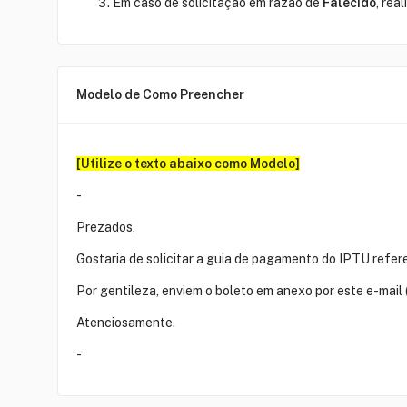
Em caso de solicitação em razão de
Falecido
, rea
Modelo de Como Preencher
[Utilize o texto abaixo como Modelo]
-
Prezados,
Gostaria de solicitar a guia de pagamento do IPTU refer
Por gentileza, enviem o boleto em anexo por este e-mai
Atenciosamente.
-